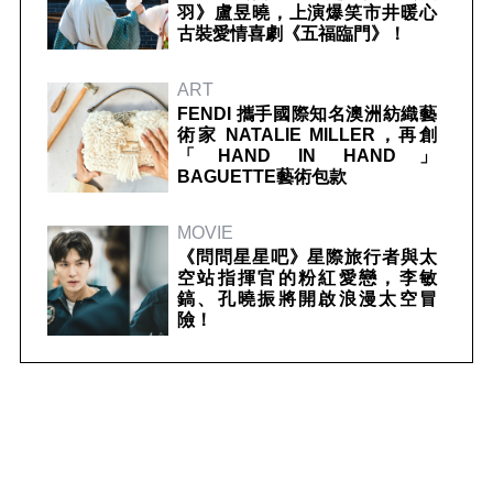
羽》盧昱曉，上演爆笑市井暖心
古裝愛情喜劇《五福臨門》！
ART
FENDI 攜手國際知名澳洲紡織藝
術家 NATALIE MILLER，再創
「HAND IN HAND」
BAGUETTE藝術包款
MOVIE
《問問星星吧》星際旅行者與太
空站指揮官的粉紅愛戀，李敏
鎬、孔曉振將開啟浪漫太空冒
險！