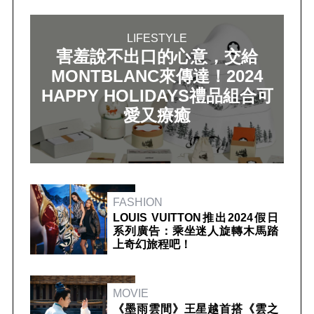
LIFESTYLE
害羞說不出口的心意，交給
MONTBLANC來傳達！2024
HAPPY HOLIDAYS禮品組合可
愛又療癒
FASHION
LOUIS VUITTON推出2024假日
系列廣告：乘坐迷人旋轉木馬踏
上奇幻旅程吧！
MOVIE
《墨雨雲間》王星越首搭《雲之