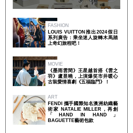
FASHION
LOUIS VUITTON推出2024假日
系列廣告：乘坐迷人旋轉木馬踏
上奇幻旅程吧！
MOVIE
《墨雨雲間》王星越首搭《雲之
羽》盧昱曉，上演爆笑市井暖心
古裝愛情喜劇《五福臨門》！
ART
FENDI 攜手國際知名澳洲紡織藝
術家 NATALIE MILLER，再創
「HAND IN HAND」
BAGUETTE藝術包款