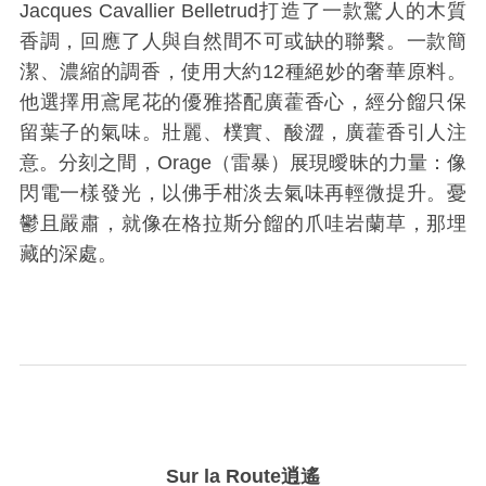
Jacques Cavallier Belletrud
打造了一款驚人的木質
香調，回應了人與自然間不可或缺的聯繫。一款簡
潔、濃縮的調香，使用大約
12
種絕妙的奢華原料。
他選擇用鳶尾花的優雅搭配廣藿香心，經分餾只保
留葉子的氣味。壯麗、樸實、酸澀，廣藿香引人注
意。分刻之間，
Orage
（雷暴）展現曖昧的力量：像
閃電一樣發光，以佛手柑淡去氣味再輕微提升。憂
鬱且嚴肅，就像在格拉斯分餾的爪哇岩蘭草，那埋
藏的深處。
Sur la Route
逍遙