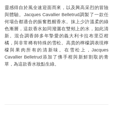
靈感得自於風全速迎面而來，以及興高采烈的冒險
與體驗。
Jacques Cavallier Belletrud
調製了一款任
何場合都適合的振奮甦醒香水。抹上少許溫柔的綠
色漸層，這款香水如同潑灑在雙頰上的水，如此清
新。混合調香師多年摯愛的義大利卡拉布里亞柑
橘，與非常稀有特殊的雪松。高貴的檸檬調表現檸
檬與果肉所有的清新味。在雪松上，
Jacques
Cavallier Belletrud
添加了佛手柑與新鮮割取的青
草，為這款香水妝點生綠。