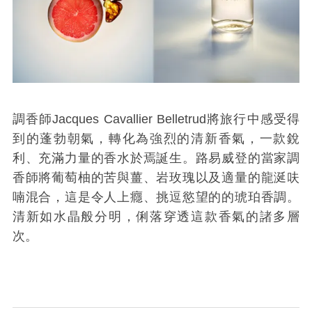
調香師
Jacques Cavallier Belletrud
將旅行中感受得
到的蓬勃朝氣，轉化為強烈的清新香氣，一款銳
利、充滿力量的香水於焉誕生。路易威登的當家調
香師將葡萄柚的苦與薑、岩玫瑰以及適量的龍涎呋
喃混合，這是令人上癮、挑逗慾望的的琥珀香調。
清新如水晶般分明，俐落穿透這款香氣的諸多層
次。