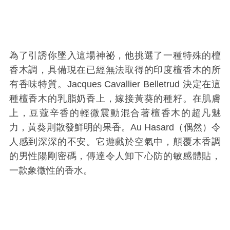
為了引誘你墜入這場神祕，他挑選了一種特殊的檀
香木調，
具備現在已經無法取得的印度檀香木的所
有香味特質。
Jacques Cavallier Belletrud
決定在這
種檀香木的乳脂奶香上，嫁接黃葵的種籽。在肌膚
上，豆蔻辛香的輕微震動混合著檀香木的超凡魅
力，黃葵則散發鮮明的果香。
Au Hasard
（偶然）令
人感到深深的不安。它遊戲於空氣中，顛覆木香調
的男性陽剛密碼，傳達令人卸下心防的敏感體貼，
一款象徵性的香水。