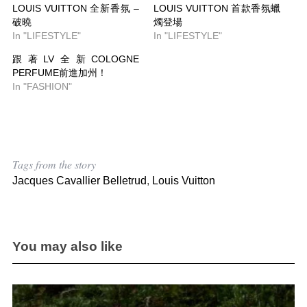
LOUIS VUITTON 全新香氛 –
LOUIS VUITTON 首款香氛蠟
破曉
燭登場
In "LIFESTYLE"
In "LIFESTYLE"
跟著LV全新COLOGNE
PERFUME前進加州！
In "FASHION"
Tags from the story
Jacques Cavallier Belletrud
,
Louis Vuitton
You may also like