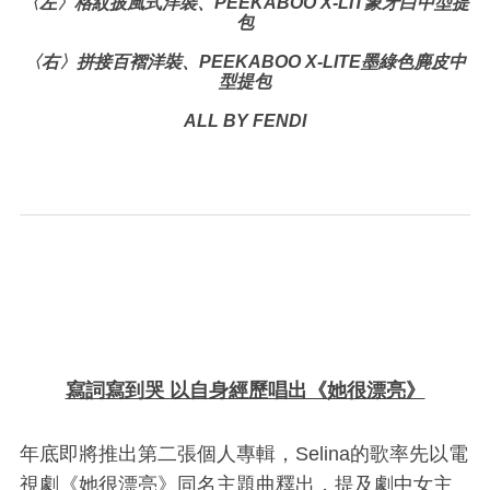
〈左〉格紋披風式洋裝、PEEKABOO X-LIT象牙白中型提
包
〈右〉拼接百褶洋裝、PEEKABOO X-LITE墨綠色麂皮中
型提包
ALL BY FENDI
寫詞寫到哭 以自身經歷唱出《她很漂亮》
年底即將推出第二張個人專輯，Selina的歌率先以電
視劇《她很漂亮》同名主題曲釋出，提及劇中女主