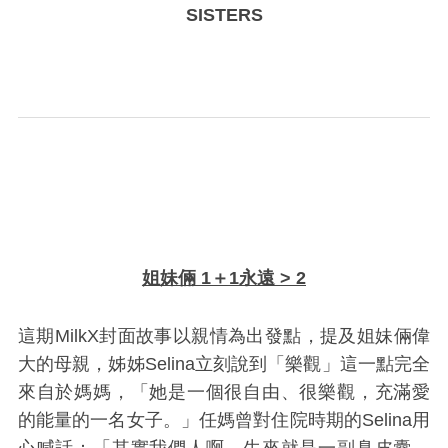
SISTERS
姐妹倆 1＋1永遠 > 2
這期MilkX封面故事以親情為出發點，提及姐妹倆偉
大的母親，姊姊Selina立刻說到「樂觀」這一點完全
來自於媽媽，「她是一個很自由、很樂觀，充滿愛
的能量的一名女子。」任媽曾對住院時期的Selina用
心喊話：「其實我們人啊，生來就是一副臭皮囊，