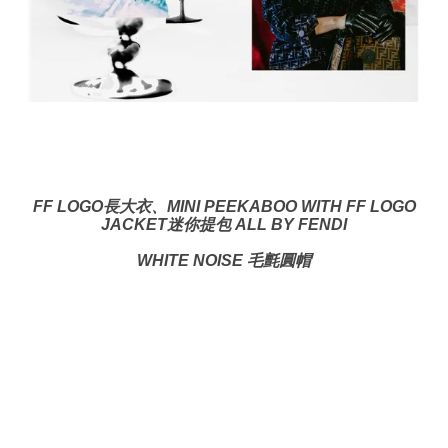
FF LOGO長大衣、
MINI PEEKABOO WITH FF LOGO
JACKET迷你提包
ALL BY FENDI
WHITE NOISE 毛氈圓帽