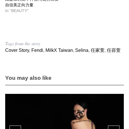
自信美正向力量
In "BEAUTY"
Tags from the story
Cover Story
,
Fendi
,
MilkX Taiwan
,
Selina
,
任家萱
,
任容萱
You may also like