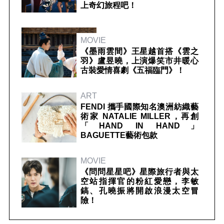
上奇幻旅程吧！
MOVIE
《墨雨雲間》王星越首搭《雲之
羽》盧昱曉，上演爆笑市井暖心
古裝愛情喜劇《五福臨門》！
ART
FENDI 攜手國際知名澳洲紡織藝
術家 NATALIE MILLER，再創
「HAND IN HAND」
BAGUETTE藝術包款
MOVIE
《問問星星吧》星際旅行者與太
空站指揮官的粉紅愛戀，李敏
鎬、孔曉振將開啟浪漫太空冒
險！