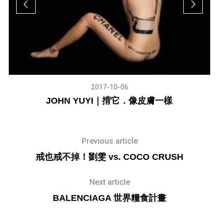
2017-10-06
GS
JOHN YUYI｜揹它．像皮膚一樣
X
Previous article
戒也戒不掉！劉雯 vs. COCO CRUSH
Next article
BALENCIAGA 世界糧食計畫