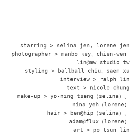
starring > selina jen, lorene jen

photographer > manbo key、chien-wen 
lin@mw studio tw

styling > ballball chiu、saem xu

interview > ralph lin

text > nicole chung

make-up > yo-ning tseng（selina）、
nina yeh（lorene）

hair > ben@hip（selina）、
adam@flux（lorene）

art > po tsun lin
