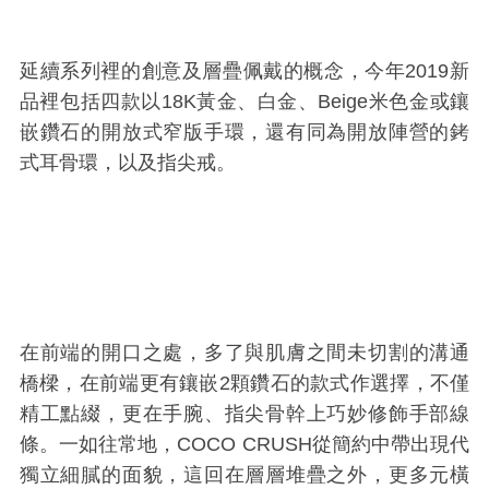
延續系列裡的創意及層疊佩戴的概念，今年2019新
品裡包括四款以
18K
黃金、白金、
Beige
米色金或鑲
嵌鑽石的開放式窄版手環，還有同為開放陣營的銬
式耳骨環，以及指尖戒。
在前端的開口之處，多了與肌膚之間未切割的溝通
橋樑，在前端更有鑲嵌2顆鑽石的款式作選擇，不僅
精工點綴，更在手腕、指尖骨幹上巧妙修飾手部線
條。一如往常地，COCO CRUSH從簡約中帶出現代
獨立細膩的面貌，這回在層層堆疊之外，更多元橫