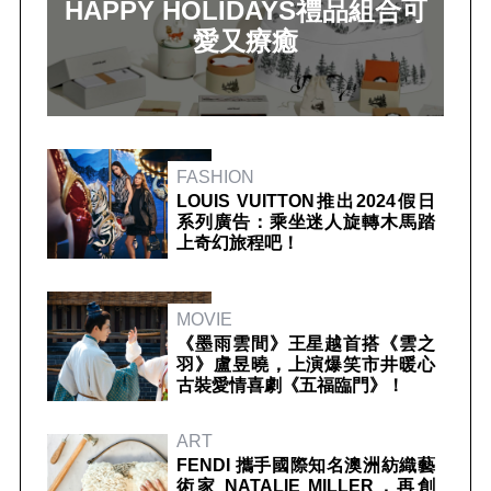
HAPPY HOLIDAYS禮品組合可
愛又療癒
FASHION
LOUIS VUITTON推出2024假日
系列廣告：乘坐迷人旋轉木馬踏
上奇幻旅程吧！
MOVIE
《墨雨雲間》王星越首搭《雲之
羽》盧昱曉，上演爆笑市井暖心
古裝愛情喜劇《五福臨門》！
ART
FENDI 攜手國際知名澳洲紡織藝
術家 NATALIE MILLER，再創