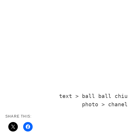
text > ball ball chiu

photo > chanel
SHARE THIS: