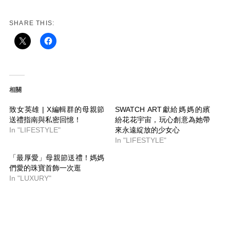
SHARE THIS:
相關
致女英雄 | X編輯群的母親節
SWATCH ART獻給媽媽的繽
送禮指南與私密回憶！
紛花花宇宙，玩心創意為她帶
In "LIFESTYLE"
來永遠綻放的少女心
In "LIFESTYLE"
「最厚愛」母親節送禮！媽媽
們愛的珠寶首飾一次逛
In "LUXURY"