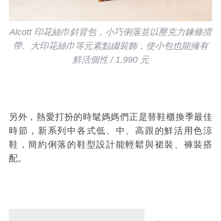
Alcott 印花絲巾斜背包，小巧俐落並以壓克力鍊條揹
帶、大印花絲巾等元素點綴裝飾，使小包也能擁有
鮮活個性 / 1,990 元
另外，熱愛打扮的時髦媽媽們正是替鞋櫃換季最佳
時節，新系列中各式低、中、高跟的鮮活用色涼
鞋，簡約俐落的鞋型設計能輕鬆與裙裝、褲裝搭
配。