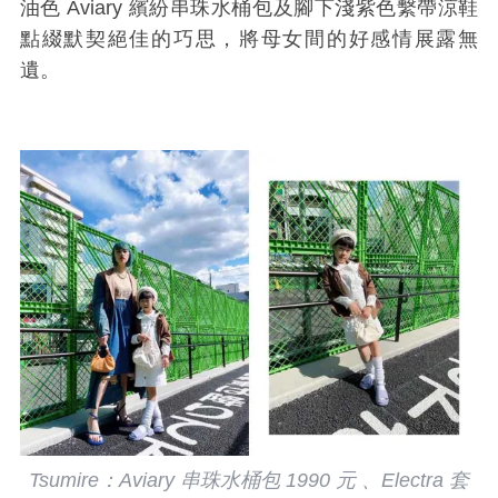
油色 Aviary 繽紛串珠水桶包及腳下淺紫色繫帶涼鞋
點綴默契絕佳的巧思，將母女間的好感情展露無
遺。
Tsumire：Aviary 串珠水桶包 1990 元 、Electra 套