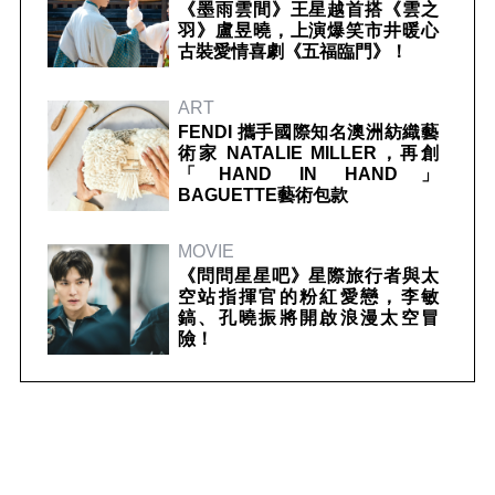
《墨雨雲間》王星越首搭《雲之
羽》盧昱曉，上演爆笑市井暖心
古裝愛情喜劇《五福臨門》！
ART
FENDI 攜手國際知名澳洲紡織藝
術家 NATALIE MILLER，再創
「HAND IN HAND」
BAGUETTE藝術包款
MOVIE
《問問星星吧》星際旅行者與太
空站指揮官的粉紅愛戀，李敏
鎬、孔曉振將開啟浪漫太空冒
險！