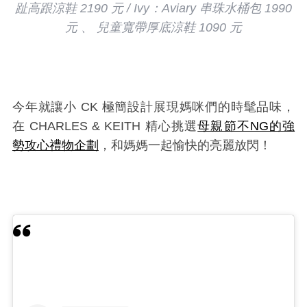
趾高跟涼鞋 2190 元 / Ivy：Aviary 串珠水桶包 1990
元 、 兒童寬帶厚底涼鞋 1090 元
今年就讓小 CK 極簡設計展現媽咪們的時髦品味，
在 CHARLES & KEITH 精心挑選
母親節不NG的強
勢攻心禮物企劃
，和媽媽一起愉快的亮麗放閃！