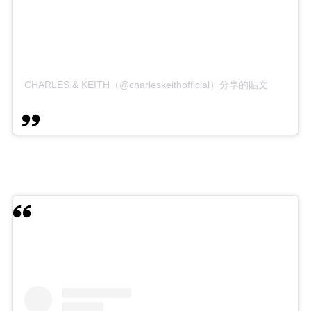
CHARLES & KEITH（@charleskeithofficial）分享的貼文