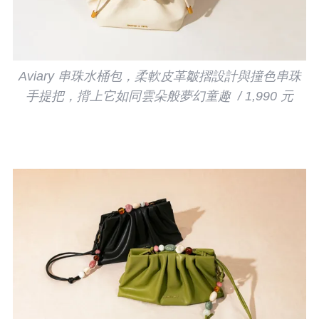
Aviary 串珠水桶包，柔軟皮革皺摺設計與撞色串珠
手提把，揹上它如同雲朵般夢幻童趣 / 1,990 元