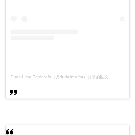
Duda Lima Fotógrafa（@dudalima.fot）分享的貼文