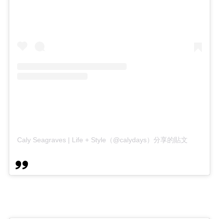
Caly Seagraves | Life + Style（@calydays）分享的貼文