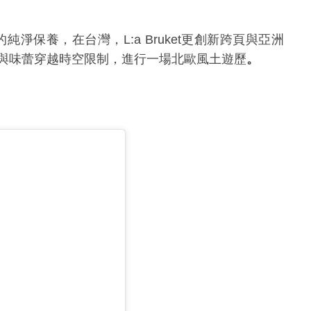
的純淨保養，在台灣，
L:a Bruket
更創新跨頁與亞洲
與味蕾穿越時空限制，進行一場北歐風土遊歷
。