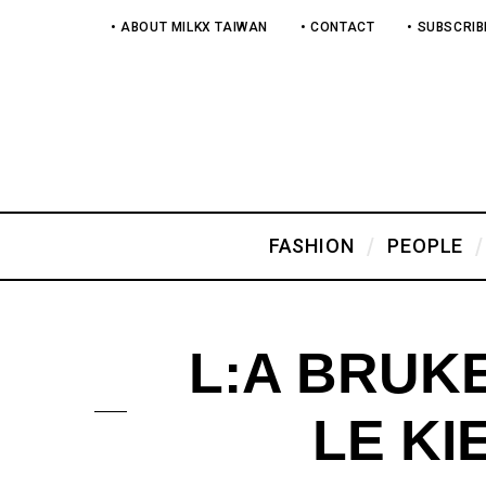
• ABOUT MILKX TAIWAN
• CONTACT
• SUBSCRIB
FASHION
PEOPLE
L:A BRU
LE K