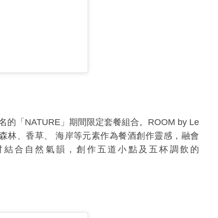
為名的
「
NATURE
」期間限定套餐組合。
ROOM by Le
乾淨、森林、香草、 海岸等元素作為餐酒創作靈感，融會
藻等素材結合自然氣韻，創作五道小點及五杯調飲的