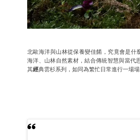
北歐海洋與山林從保養變佳餚，究竟會是
海洋、山林自然素材，結合傳統智慧與當代
其
經
典雲杉系列，如同為繁忙日常進行一場場