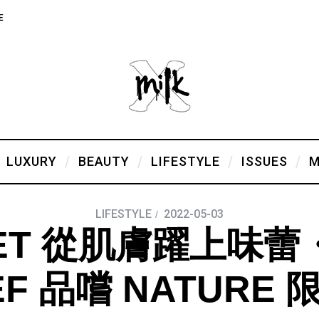
E
LUXURY
BEAUTY
LIFESTYLE
ISSUES
M
LIFESTYLE
2022-05-03
KET 從肌膚躍上味蕾
IEF 品嚐 NATURE