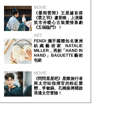
MOVIE
《墨雨雲間》王星越首搭
《雲之羽》盧昱曉，上演爆
笑市井暖心古裝愛情喜劇
《五福臨門》！
ART
FENDI 攜手國際知名澳洲
紡織藝術家 NATALIE
MILLER，再創「HAND IN
HAND」BAGUETTE藝術
包款
MOVIE
《問問星星吧》星際旅行者
與太空站指揮官的粉紅愛
戀，李敏鎬、孔曉振將開啟
浪漫太空冒險！