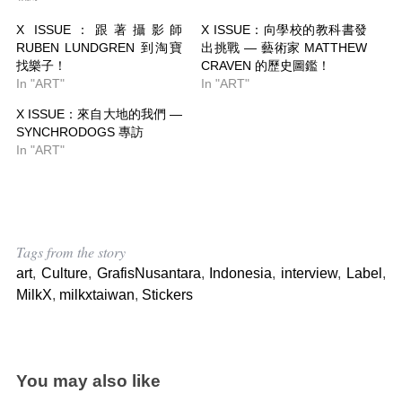
X ISSUE：跟著攝影師
X ISSUE：向學校的教科書發
RUBEN LUNDGREN 到淘寶
出挑戰 — 藝術家 MATTHEW
找樂子！
CRAVEN 的歷史圖鑑！
In "ART"
In "ART"
X ISSUE：來自大地的我們 —
SYNCHRODOGS 專訪
In "ART"
Tags from the story
art
,
Culture
,
GrafisNusantara
,
Indonesia
,
interview
,
Label
,
MilkX
,
milkxtaiwan
,
Stickers
You may also like