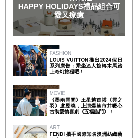
HAPPY HOLIDAYS禮品組合可
愛又療癒
FASHION
LOUIS VUITTON推出2024假日
系列廣告：乘坐迷人旋轉木馬踏
上奇幻旅程吧！
MOVIE
《墨雨雲間》王星越首搭《雲之
羽》盧昱曉，上演爆笑市井暖心
古裝愛情喜劇《五福臨門》！
ART
FENDI 攜手國際知名澳洲紡織藝