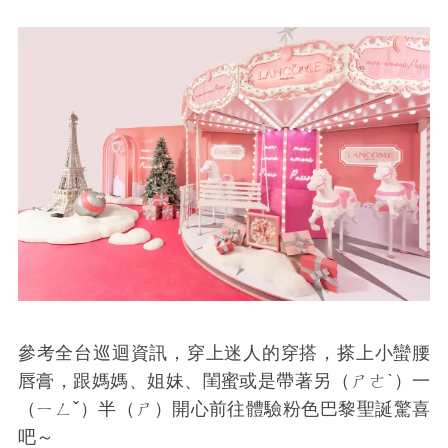
參考全台巡迴資訊，穿上迷人的穿搭，搽上小蠻腰
唇膏，跟媽媽、姐妹、閨蜜或是帶著另（ㄕㄜˋ）一
（ㄧㄥˇ）半（ㄕ）開心前往體驗粉色巴黎聖誕驚喜
吧～