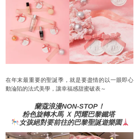
在年末最重要的聖誕季，就是要盡情的以一眼即心
動淪陷的法式美學，讓幸福感甜蜜破表～
蘭蔻浪漫NON-STOP！
粉色旋轉木馬 Ｘ 閃耀巴黎鐵塔
女孩絕對要前往的巴黎聖誕遊樂園