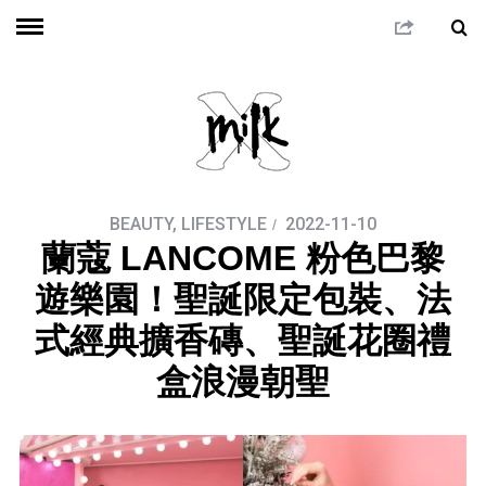
BEAUTY
,
LIFESTYLE
2022-11-10
蘭蔻 LANCOME 粉色巴黎
遊樂園！聖誕限定包裝、法
式經典擴香磚、聖誕花圈禮
盒浪漫朝聖