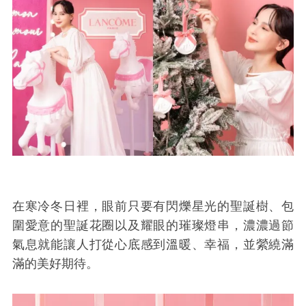
在寒冷冬日裡，眼前只要有閃爍星光的聖誕樹、包
圍愛意的聖誕花圈以及耀眼的璀璨燈串，濃濃過節
氣息就能讓人打從心底感到溫暖、幸福，並縈繞滿
滿的美好期待。