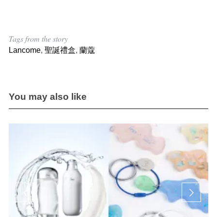
Tags from the story
Lancome
,
聖誕禮盒
,
蘭蔻
You may also like