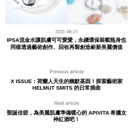
2023-08-21
打
IPSA流金水讓肌膚可可愛愛，永續環保裝載瓶身也
可
同樣透過藝術創作、回收再製創造嶄新美麗價值
Previous article
X ISSUE：荷蘭人天生的幽默基因！探索藝術家
HELMUT SMITS 的日常插曲
Next article
聖誕佳節，為美麗肌膚準備暖心的 APIVITA 希臘女
神紅酒吧！