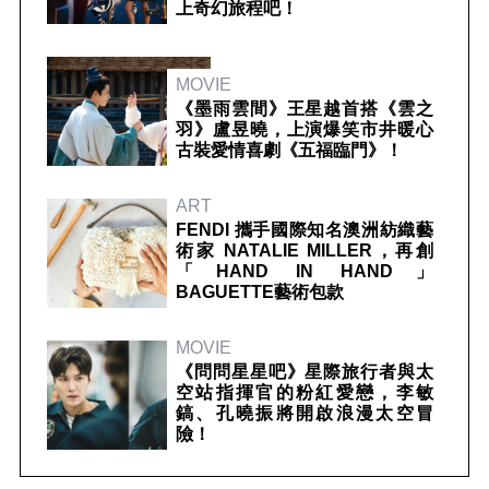
上奇幻旅程吧！
MOVIE
《墨雨雲間》王星越首搭《雲之
羽》盧昱曉，上演爆笑市井暖心
古裝愛情喜劇《五福臨門》！
ART
FENDI 攜手國際知名澳洲紡織藝
術家 NATALIE MILLER，再創
「HAND IN HAND」
BAGUETTE藝術包款
MOVIE
《問問星星吧》星際旅行者與太
空站指揮官的粉紅愛戀，李敏
鎬、孔曉振將開啟浪漫太空冒
險！