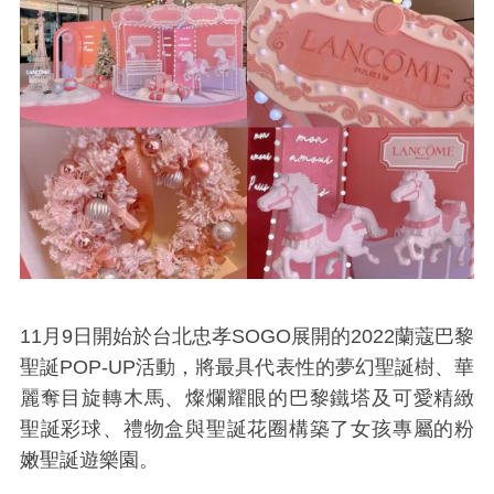
11月9日開始於台北忠孝SOGO展開的2022蘭蔻巴黎
聖誕POP-UP活動，將最具代表性的夢幻聖誕樹、華
麗奪目旋轉木馬、燦爛耀眼的巴黎鐵塔及可愛精緻
聖誕彩球、禮物盒與聖誕花圈構築了女孩專屬的粉
嫩聖誕遊樂園。