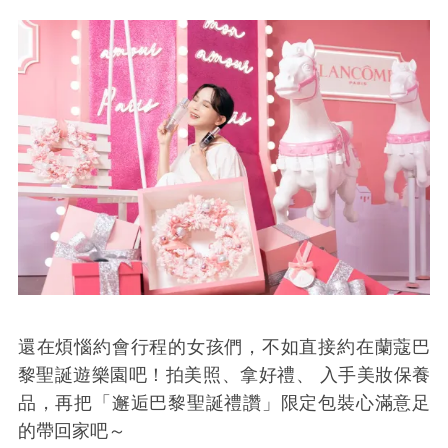
還在煩惱約會行程的女孩們，不如直接約在蘭蔻巴
黎聖誕遊樂園吧！拍美照、拿好禮、 入手美妝保養
品，再把「邂逅巴黎聖誕禮讚」限定包裝心滿意足
的帶回家吧～