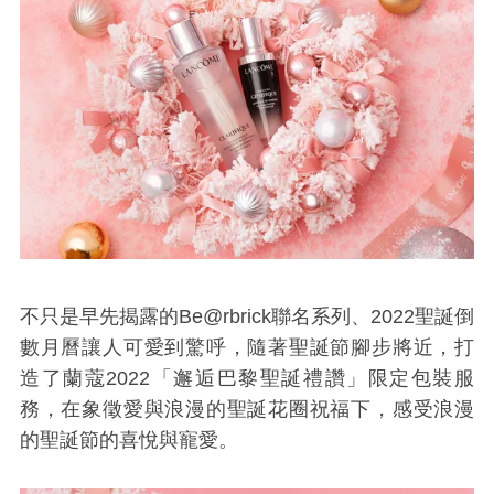
不只是早先揭露的Be@rbrick聯名系列、2022聖誕倒
數月曆讓人可愛到驚呼，隨著聖誕節腳步將近，打
造了蘭蔻2022「邂逅巴黎聖誕禮讚」限定包裝服
務，在象徵愛與浪漫的聖誕花圈祝福下，感受浪漫
的聖誕節的喜悅與寵愛。