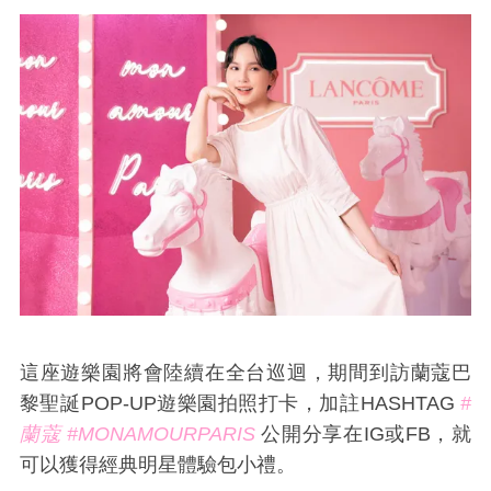
這座遊樂園將會陸續在全台巡迴，期間到訪蘭蔻巴
黎聖誕POP-UP遊樂園拍照打卡，加註HASHTAG
#
蘭蔻
#MONAMOURPARIS
公開分享在IG或FB，就
可以獲得經典明星體驗包小禮。