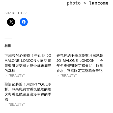
photo > 
lancome
SHARE THIS:
相關
下班後的心療癒！中山站 JO
香氛控絕不缺席倒數月曆就是
MALONE LONDON＜童話薑
JO MALONE LONDON！今
餅聖誕遊樂園＞感受歲末滿滿
年冬季聖誕限定禮盒組、限量
的幸福
香水、官網限定完整藏香筆記
In "BEAUTY"
In "BEAUTY"
聖誕節將近！用DIPTYQUE冷
杉、乾果與綿雪香氛蠟燭的燭
火與香氣描繪最浪漫幸福的季
節
In "BEAUTY"