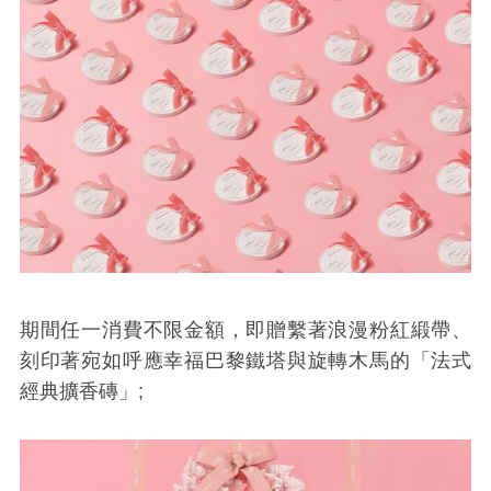
期間任一消費不限金額，即贈繫著浪漫粉紅緞帶、
刻印著宛如呼應幸福巴黎鐵塔與旋轉木馬的「法式
經典擴香磚」;