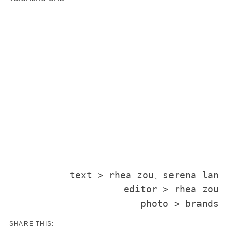
text > rhea zou、serena lan

editor > rhea zou

photo > brands
SHARE THIS: