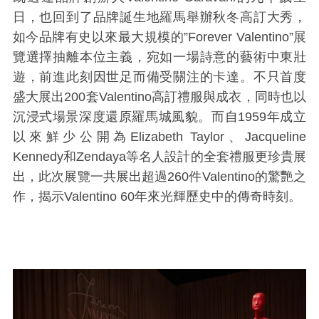
日，也回到了品牌誕生地羅馬舉辦秋冬高訂大秀，
如今品牌有史以來最大規模的”Forever Valentino”展
覽選擇抽離本位主義，宛如一場詩意的藝術中東壯
遊，前進此刻因世足而備受關注的卡達。不只首度
盛大展出200套Valentino高訂禮服與成衣，同時也以
沉浸式場景深度還原羅馬城風貌。而自1959年成立
以來鮮少公開為Elizabeth Taylor、Jacqueline
Kennedy和Zendaya等名人設計的全套禮服更珍貴展
出，此次展覽一共展出超過260件Valentino的驚艷之
作，揭示
Valentino 60
年來光輝歷史中的傳奇時刻。