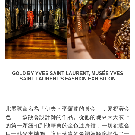
GOLD BY YVES SAINT LAURENT, MUSÉE YVES
SAINT LAURENT’S FASHION EXHIBITION
此展覽命名為「伊夫・聖羅蘭的黃金」，慶祝著金
色——象徵著設計師的作品。從他的豌豆大大衣上
的第一顆紐扣到他華美的金色連身裙，一切都適合
用一點光來裝飾，這種珍貴的色調為輪廓提供了一