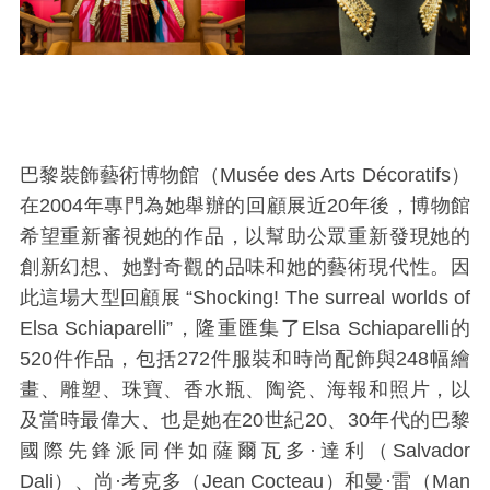
巴黎裝飾藝術博物館（Musée des Arts Décoratifs）
在2004年專門為她舉辦的回顧展近20年後，博物館
希望重新審視她的作品，以幫助公眾重新發現她的
創新幻想、她對奇觀的品味和她的藝術現代性。因
此這場大型回顧展 “Shocking! The surreal worlds of
Elsa Schiaparelli”，隆重匯集了Elsa Schiaparelli的
520件作品，包括272件服裝和時尚配飾與248幅繪
畫、雕塑、珠寶、香水瓶、陶瓷、海報和照片，以
及當時最偉大、也是她在20世紀20、30年代的巴黎
國際先鋒派同伴如薩爾瓦多·達利（Salvador
Dali）、尚·考克多（Jean Cocteau）和曼·雷（Man