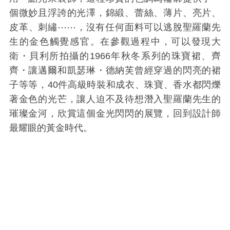
個微妙且浮誇的光澤，錦緞、蕾絲、薄片、亮片、
皮革、刺繡⋯⋯，沒有任何面料可以逃脫聖羅蘭先
生的金色觸覺感官。在參觀過程中，可以發現大
衛・貝利所拍攝的1966年秋冬系列的珠寶裙、齊
齊・讓邁爾和凱瑟琳・德納芙曾經穿過的閃亮的裙
子等等，40件高級時裝和成衣、珠寶、香水都閃爍
著金色的光芒，讓人迫不及待想潛入聖羅蘭先生的
璀璨金河，欣賞這個金光閃閃的展覽，回到設計師
最耀眼的黃金時代。