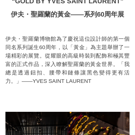
“GOLD BY YVES SAINT LAURENT”
伊夫・聖羅蘭的黃金——系列60周年展
伊夫・聖羅蘭博物館為了慶祝這位設計師的第一個
同名系列誕生60周年，以「黃金」為主題舉辦了一
場精彩的展覽。從耀眼的高級時裝到配飾和極其豐
富的正式作品，深入瞭解聖羅蘭的黃金世界。「我
總是透過鈕扣、腰帶和鏈條讓黑色變得更有活
力。」——YVES SAINT LAURENT