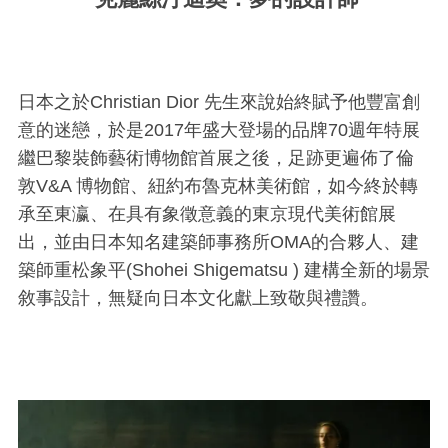
日本之於Christian Dior 先生來說始終賦予他豐富創
意的迷戀，於是2017年盛大登場的品牌70週年特展
繼巴黎裝飾藝術博物館首展之後，足跡更遍佈了倫
敦V&A 博物館、紐約布魯克林美術館，如今終於轉
承至東瀛、在具有象徵意義的東京現代美術館展
出，並由日本知名建築師事務所OMA的合夥人、建
築師重松象平(Shohei Shigematsu ) 建構全新的場景
敘事設計，無疑向日本文化獻上致敬與禮讚。