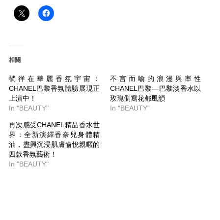
相關
徜徉在華麗香氛宇宙：
不言而喻的浪漫與率性
CHANEL巴黎香氛體驗展現正
CHANEL巴黎—巴黎淡香水以
上演中！
玫瑰側寫花都風韻
In "BEAUTY"
In "BEAUTY"
再次感受CHANEL精品香水世
界：全新演繹香奈兒身體精
油，盡興沉浸肌膚愉悅親暱的
四款香氛藝術！
In "BEAUTY"