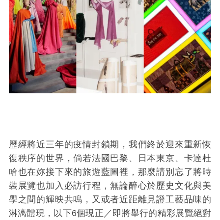
歷經將近三年的疫情封鎖期，我們終於迎來重新恢
復秩序的世界，倘若法國巴黎、日本東京、卡達杜
哈也在妳接下來的旅遊藍圖裡，那麼請別忘了將時
裝展覽也加入必訪行程，無論醉心於歷史文化與美
學之間的輝映共鳴，又或者近距離見證工藝品味的
淋漓體現，以下6個現正／即將舉行的精彩展覽絕對