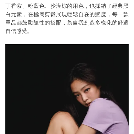
丁香紫、粉藍色、沙漠棕的用色，也採納了經典黑
白元素，在極簡剪裁展現輕鬆自在的態度，每一款
單品都鼓勵隨性的搭配，為自我創造多樣化的舒適
自信感受。