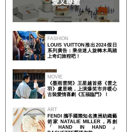
愛又療癒
FASHION
LOUIS VUITTON推出2024假日
系列廣告：乘坐迷人旋轉木馬踏
上奇幻旅程吧！
MOVIE
《墨雨雲間》王星越首搭《雲之
羽》盧昱曉，上演爆笑市井暖心
古裝愛情喜劇《五福臨門》！
ART
FENDI 攜手國際知名澳洲紡織藝
術家 NATALIE MILLER，再創
「HAND IN HAND」