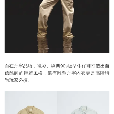
而在丹寧品項，襯衫、經典
90s
版型牛仔褲打造出自
信酷帥的輕鬆風格，還有雕塑丹寧內衣更是高階時
尚玩家必須。