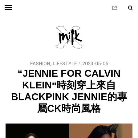
FASHION
,
LIFESTYLE
2023-05-05
“JENNIE FOR CALVIN
KLEIN“時刻穿上來自
BLACKPINK JENNIE的專
屬CK時尚風格