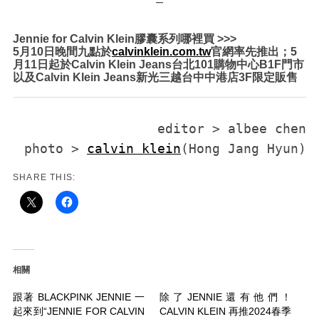
–
Jennie for Calvin Klein膠囊系列哪裡買 >>>
5
月
10
日晚間九點於
calvinklein.com.tw
官網率先推出；
5
月
11
日起於Calvin Klein Jeans台北
101
購物中心
B1F門市
以及Calvin Klein Jeans新光三越台中中港店
3F限定
販售
editor > albee chen

photo > 
c
alvin klein
(Hong Jang Hyun)
SHARE THIS:
相關
跟著 BLACKPINK JENNIE 一
除了JENNIE還有他們！
起來到“JENNIE FOR CALVIN
CALVIN KLEIN 再推2024春季