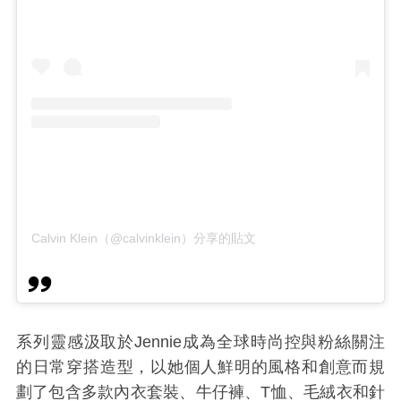
Calvin Klein（@calvinklein）分享的貼文
系列靈感汲取於
Jennie成為全球時尚控與粉絲關注
的
日常穿搭造型，以她個人鮮明的風格和創意而規
劃了包含多款內衣套裝、牛仔褲、
T
恤、毛絨衣和針