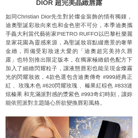
DIOR 超完美晶緻唇露
如同Christian Dior先生對於燦金裝飾的情有獨鍾，
迪奧聖誕彩妝向來也和金色密不可分，本季迪奧攜
手義大利當代藝術家
PIETRO RUFFO
以巴黎杜樂麗
皇家花園為靈感來源，為聖誕妝容點綴應景的奢華
金緻，而備受彩妝迷大愛的「迪奧超完美持久唇
露」也特別推出限定版本，在獨家極緻鎖色配方下
加入了細緻閃耀粒子，讓液態唇彩也能呈現金燦霧
光的閃耀妝效，4款色選包含迪奧傳奇 #999經典正
紅 、玫瑰木色 #620閃耀玫瑰 、榛果紅棕色 #833迷
炫榛果 和充滿派對感的漿紫色 #993奇幻時刻，讓妳
能依照派對主題隨心所欲變換唇彩風格。