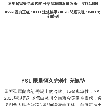
迪奧超完美晶緻唇露 杜樂麗花園限量版 6ml NT$1,600
#999 經典正紅 / #833 迷炫榛果 / #620 閃耀玫瑰 / #993 奇
幻時刻
YSL 限量恆久完美打亮氣墊
承襲聖羅蘭高訂秀場上的冷峻、時髦與率性，YSL
2023聖誕系列以雪白冰川交織璨金暖陽為靈感，透
過冽金大理石紋路另類演繹奢華
風格，而每每推出