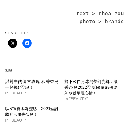
text > rhea zou

photo > brands
SHARE THIS:
相關
派對中的復古玫瑰 和香奈兒
摘下來自月球的夢幻光輝：讓
一起妝點聖誕！
香奈兒2022聖誕限量彩妝為
In "BEAUTY"
妳妝點華麗心情！
In "BEAUTY"
以N°5香水為靈感：2021聖誕
妝容只服香奈兒！
In "BEAUTY"