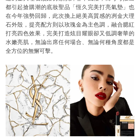
都引起搶購潮的底妝聖品「恆久完美打亮氣墊」也
在今年強勢回歸，
此次換上絕美高質感的冽金大理
石外殼，提亮配方則以玫瑰金為主色調，融合腮紅
打亮四色
效果，完美打造炫目耀眼卻又低調奢華的
水嫩亮肌，無論出席任何場合、無論何種角度都是
全方位的無懈可擊。