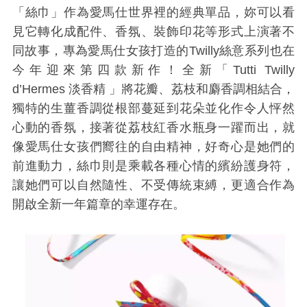
「絲巾」作為愛馬仕世界裡的經典單品，妳可以看
見它轉化成配件、香氛、裝飾印花等形式上演著不
同故事，專為愛馬仕女孩打造的Twilly絲意系列也在
今年迎來第四款新作！全新「Tutti Twilly
d’Hermes 淡香精 」將花瓣、荔枝和麝香調相結合，
獨特的生薑香調從根部蔓延到花朵並化作令人怦然
心動的香氛，接著從荔枝紅香水瓶身一躍而出，就
像愛馬仕女孩們嚮往的自由精神，好奇心是她們的
前進動力，絲巾則是乘載各種心情的繽紛護身符，
讓她們可以自然隨性、不受傳統束縛，更適合作為
開啟全新一年篇章的幸運存在。