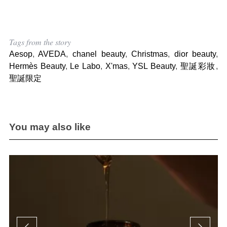
Tags from the story
Aesop
,
AVEDA
,
chanel beauty
,
Christmas
,
dior beauty
,
Hermès Beauty
,
Le Labo
,
X'mas
,
YSL Beauty
,
聖誕彩妝
,
聖誕限定
You may also like