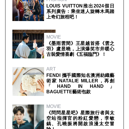
LOUIS VUITTON推出2024假日
系列廣告：乘坐迷人旋轉木馬踏
上奇幻旅程吧！
MOVIE
《墨雨雲間》王星越首搭《雲之
羽》盧昱曉，上演爆笑市井暖心
古裝愛情喜劇《五福臨門》！
ART
FENDI 攜手國際知名澳洲紡織藝
術家 NATALIE MILLER，再創
「HAND IN HAND」
BAGUETTE藝術包款
MOVIE
《問問星星吧》星際旅行者與太
空站指揮官的粉紅愛戀，李敏
鎬、孔曉振將開啟浪漫太空冒