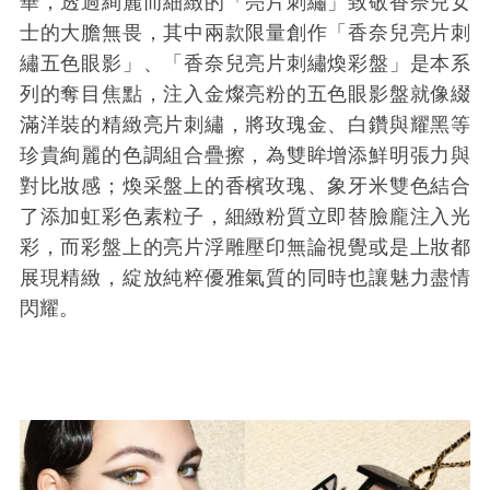
華，透過絢麗而細緻的「亮片刺繡」致敬香奈兒女
士的大膽無畏，其中兩款限量創作「香奈兒亮片刺
繡五色眼影」、「香奈兒亮片刺繡煥彩盤」是本系
列的奪目焦點，注入金燦亮粉的五色眼影盤就像綴
滿洋裝的精緻亮片刺繡，將玫瑰金、白鑽與耀黑等
珍貴絢麗的色調組合疊擦，為雙眸增添鮮明張力與
對比妝感；煥采盤上的香檳玫瑰、象牙米雙色結合
了添加虹彩色素粒子，細緻粉質立即替臉龐注入光
彩，而彩盤上的亮片浮雕壓印無論視覺或是上妝都
展現精緻，綻放純粹優雅氣質的同時也讓魅力盡情
閃耀。