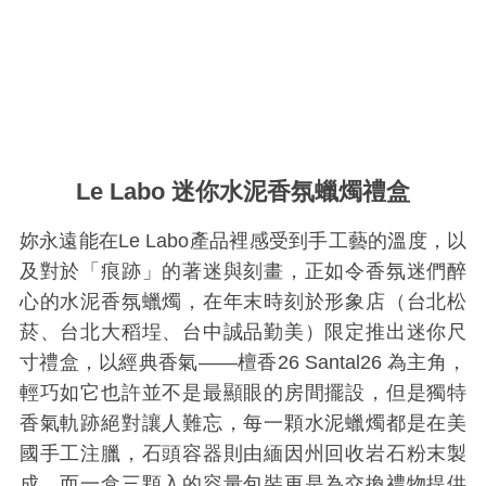
Le Labo 迷你水泥香氛蠟燭禮盒
妳永遠能在Le Labo產品裡感受到手工藝的溫度，以
及對於「痕跡」的著迷與刻畫，正如令香氛迷們醉
心的水泥香氛蠟燭，在年末時刻於形象店（台北松
菸、台北大稻埕、台中誠品勤美）限定推出迷你尺
寸禮盒，以經典香氣——檀香26 Santal26 為主角，
輕巧如它也許並不是最顯眼的房間擺設，但是獨特
香氣軌跡絕對讓人難忘，每一顆水泥蠟燭都是在美
國手工注臘，石頭容器則由緬因州回收岩石粉末製
成，而一盒三顆入的容量包裝更是為交換禮物提供