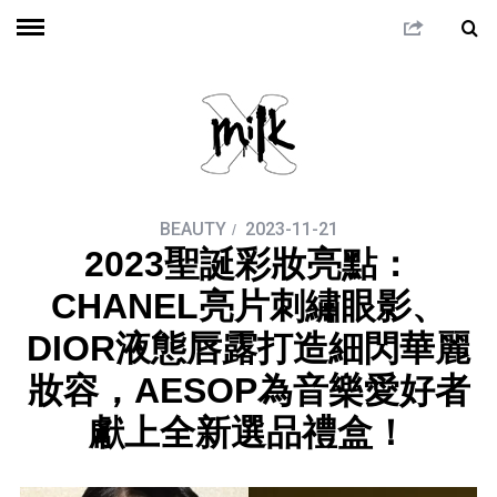
BEAUTY
2023-11-21
2023聖誕彩妝亮點：
CHANEL亮片刺繡眼影、
DIOR液態唇露打造細閃華麗
妝容，AESOP為音樂愛好者
獻上全新選品禮盒！