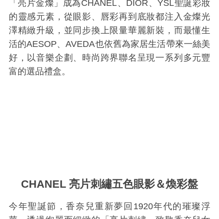
「亮片金燦」成為CHANEL、DIOR、YSL聖誕彩妝
的靈感元素，從眼影、唇彩再到底妝都注入金燦光
澤精緻升級，並同步換上限量華麗新裝，而最懂生
活的AESOP、AVEDA也依舊為家居生活帶來一絲美
好，以音樂企劃、時尚跨界聯名呈現一系列多元豐
富的選品禮盒。
CHANEL 亮片刺繡五色眼影＆煥彩盤
今年聖誕節，香奈兒重新夢回1920年代的璀璨浮