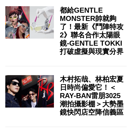
都給GENTLE
MONSTER帥就夠
了！最新《鬥陣特攻
2》聯名合作太陽眼
鏡-GENTLE TOKKI
打破虛擬與現實分界
木村拓哉、林柏宏夏
日時尚偏愛它！＜
RAY-BAN雷朋3025
潮拍攝影棚＞大勢墨
鏡快閃店空降信義區