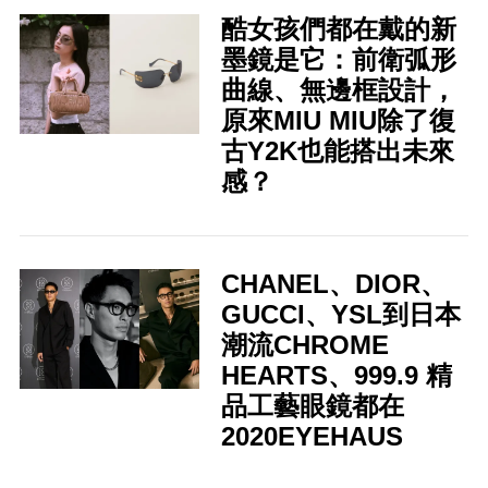
酷女孩們都在戴的新
墨鏡是它：前衛弧形
曲線、無邊框設計，
原來MIU MIU除了復
古Y2K也能搭出未來
感？
CHANEL、DIOR、
GUCCI、YSL到日本
潮流CHROME
HEARTS、999.9 精
品工藝眼鏡都在
2020EYEHAUS