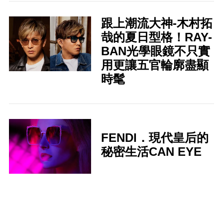
跟上潮流大神-木村拓
哉的夏日型格！RAY-
BAN光學眼鏡不只實
用更讓五官輪廓盡顯
時髦
FENDI．現代皇后的
秘密生活CAN EYE