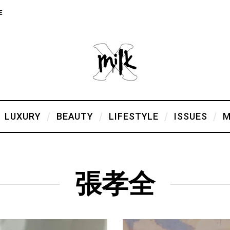
E
LUXURY
BEAUTY
LIFESTYLE
ISSUES
M
張孝全