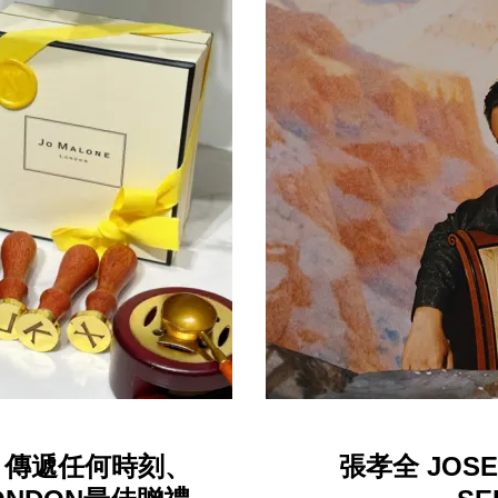
，傳遞任何時刻、
張孝全 JOS