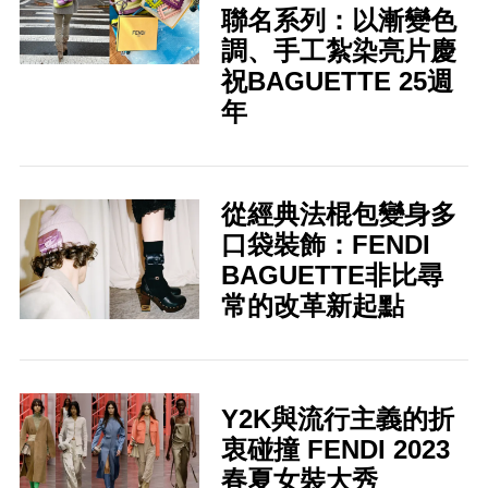
聯名系列：以漸變色
調、手工紮染亮片慶
祝BAGUETTE 25週
年
從經典法棍包變身多
口袋裝飾：FENDI
BAGUETTE非比尋
常的改革新起點
Y2K與流行主義的折
衷碰撞 FENDI 2023
春夏女裝大秀