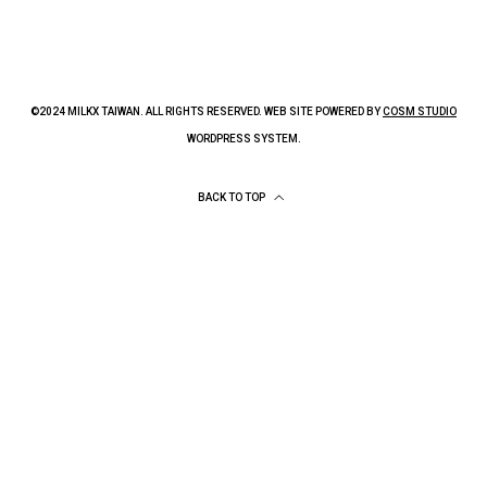
©2024 MILKX TAIWAN. ALL RIGHTS RESERVED. WEB SITE POWERED BY
COSM STUDIO
WORDPRESS SYSTEM.
BACK TO TOP