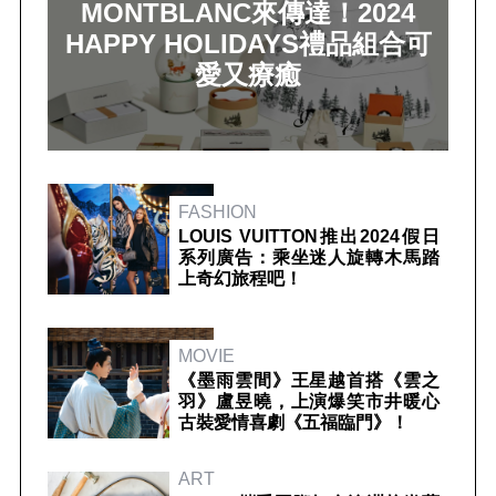
MONTBLANC來傳達！2024
HAPPY HOLIDAYS禮品組合可
愛又療癒
FASHION
LOUIS VUITTON推出2024假日
系列廣告：乘坐迷人旋轉木馬踏
上奇幻旅程吧！
MOVIE
《墨雨雲間》王星越首搭《雲之
羽》盧昱曉，上演爆笑市井暖心
古裝愛情喜劇《五福臨門》！
ART