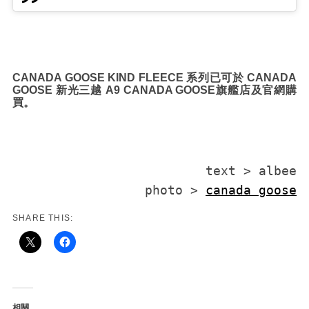
CANADA GOOSE KIND FLEECE
系列已可
於
CANADA
GOOSE
新光三越
A9 CANADA GOOSE
旗艦店及官網購
買。
text > albee

photo > 
canada goose
SHARE THIS:
相關