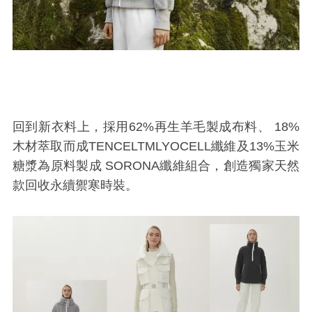
回到新衣料上，採用
62%
再生羊毛製成布料、
18%
木材萃取而成
TENCELTMLYOCELL
纖維及
13%
玉米
糖漿為原料製成
SORONA
纖維組合，創造獨家天然
款回收永續禦寒時裝。