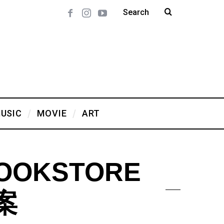
USIC
MOVIE
ART
OOKSTORE
案