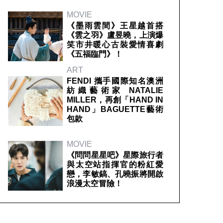
MOVIE
《墨雨雲間》王星越首搭
《雲之羽》盧昱曉，上演爆
笑市井暖心古裝愛情喜劇
《五福臨門》！
ART
FENDI 攜手國際知名澳洲
紡織藝術家 NATALIE
MILLER，再創「HAND IN
HAND」BAGUETTE藝術
包款
MOVIE
《問問星星吧》星際旅行者
與太空站指揮官的粉紅愛
戀，李敏鎬、孔曉振將開啟
浪漫太空冒險！