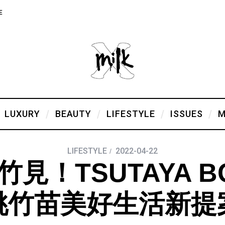
E
LUXURY
BEAUTY
LIFESTYLE
ISSUES
M
LIFESTYLE
2022-04-22
見！TSUTAYA B
桃竹苗美好生活新提