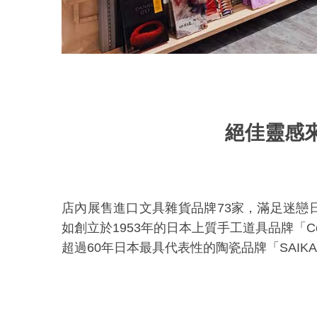
絕佳靈感
店內展售進口文具雜貨品牌
73
家，滿足迷戀
如創立於
1953
年的日本上質手工道具品牌「
C
超過
60
年日本最具代表性的陶瓷品牌「
SAIKA